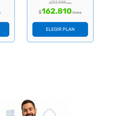
232.585
$
/mes
162.810
$
s
/mes
ELEGIR PLAN