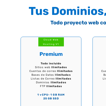
Tus Dominios,
Todo proyecto web co
Cloud Web
Hosting V1
Premium
Todo incluido
Sitios web
Ilimitados
Cuentas de correo
Ilimitadas
Cu
Bases de Datos
Ilimitadas
B
Listas de Correo
Ilimitadas
Li
Dominios
Ilimitados
FTP
Ilimitadas
1 vCPU- 1 GB RAM
25 GB SSD