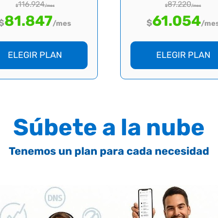
116.924
87.220
$
/mes
$
/mes
81.847
61.054
$
$
/mes
/me
ELEGIR PLAN
ELEGIR PLAN
Súbete a la nube
Tenemos un plan para cada necesidad