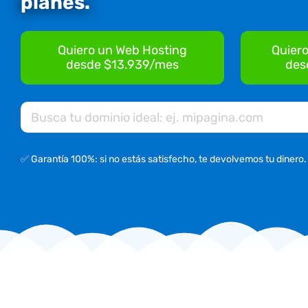
planes.
Quiero un Web Hosting
Quiero
desde $13.939/mes
des
✅ Garantía 100%: si no estás satisfecho, te devolvemos tu dinero.