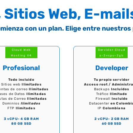
 Sitios Web, E-mail
mienza con un plan. Elige entre nuestros
Cloud Web
Servidor Cloud
Hosting V4
s-2vcpu-2gb
Profesional
Developer
Todo incluido
Tu propio servidor
Sitios web
Ilimitados
Acceso root / Administr
entas de correo
Ilimitadas
Backups
Incluidos
ases de Datos
Ilimitadas
Tráfico
Ilimitado
stas de Correo
Ilimitadas
Firewall
Incluido
Dominios
Ilimitados
Datacenter
en Colombi
FTP
Ilimitadas
IP
Colombiana
3 vCPU- 4 GB RAM
2 vCPU- 2 GB RAM
80 GB SSD
60 GB SSD