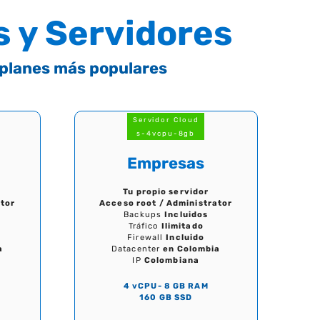
s y Servidores
 planes más populares
Servidor Cloud
s-4vcpu-8gb
Empresas
Tu propio servidor
ator
Acceso root / Administrator
Backups
Incluidos
Tráfico
Ilimitado
Firewall
Incluido
a
Datacenter
en Colombia
IP
Colombiana
4 vCPU- 8 GB RAM
160 GB SSD