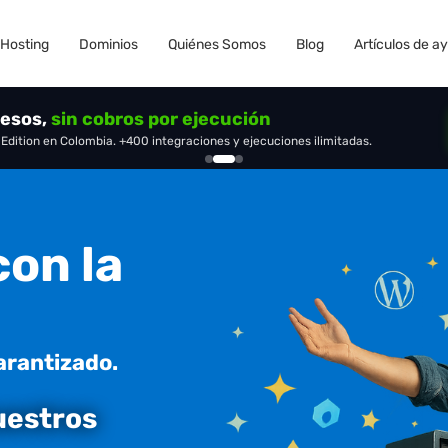
Hosting
Dominios
Quiénes Somos
Blog
Artículos de a
cesos,
en tu propio servidor
sin cobros por ejecución
OpenClaw
dition en Colombia. +400 integraciones y ejecuciones ilimitadas.
con la
garantizado.
uestros