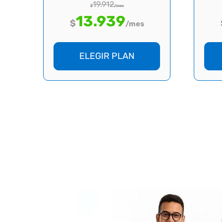
19.912
$
/mes
13.939
$
/mes
ELEGIR PLAN