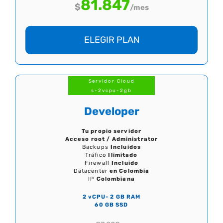
81.847
$
/mes
ELEGIR PLAN
Servidor Cloud
s-2vcpu-2gb
Developer
Tu propio servidor
Acceso root / Administrator
Backups
Incluidos
Tráfico
Ilimitado
Firewall
Incluido
Datacenter
en Colombia
IP
Colombiana
2 vCPU- 2 GB RAM
60 GB SSD