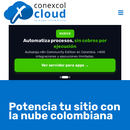
Skip
to
content
NUEVO
Automatiza procesos,
OpenClaw
en tu propio servidor
sin cobros por
ejecución
Autoaloja n8n Community Edition en Colombia. +400
integraciones y ejecuciones ilimitadas.
Ver servidor para apps →
Potencia tu sitio con
la nube colombiana