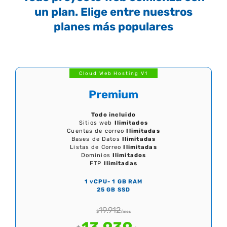
un plan. Elige entre nuestros
planes más populares
Cloud Web Hosting V1
Premium
Todo incluido
Sitios web
Ilimitados
Cuentas de correo
Ilimitadas
Bases de Datos
Ilimitadas
Listas de Correo
Ilimitadas
Dominios
Ilimitados
FTP
Ilimitadas
1 vCPU- 1 GB RAM
25 GB SSD
19.912
$
/mes