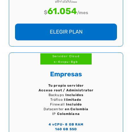
87.220
$
/mes
61.054
$
/mes
ELEGIR PLAN
Servidor Cloud
s-4vcpu-8gb
Empresas
Tu propio servidor
Acceso root / Administrator
Backups
Incluidos
Tráfico
Ilimitado
Firewall
Incluido
Datacenter
en Colombia
IP
Colombiana
4 vCPU- 8 GB RAM
160 GB SSD