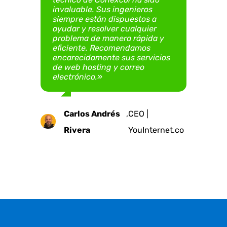
invaluable. Sus ingenieros
sitio web ha sido una
Guzmán Mora
Digital S.A.S.
siempre están dispuestos a
experiencia grata, confiable y
Emilia
Mauricio
,
Presidenta | Fundación
,
Gerente |
ayudar y resolver cualquier
exitosa»
Juan C.
,
Gerente | Argus
problema de manera rápida y
Ruiz
Uribe
Teletón Colombia -
VirtualImpact.digital
eficiente. Recomendamos
Castillo E.
Ingeniería
encarecidamente sus servicios
Teleton.org.co
Edgar
,
Representante Legal
de web hosting y correo
electrónico.»
Andrés
| Fundación Real
Neira
Carlos Andrés
,
CEO |
Rivera
YouInternet.co