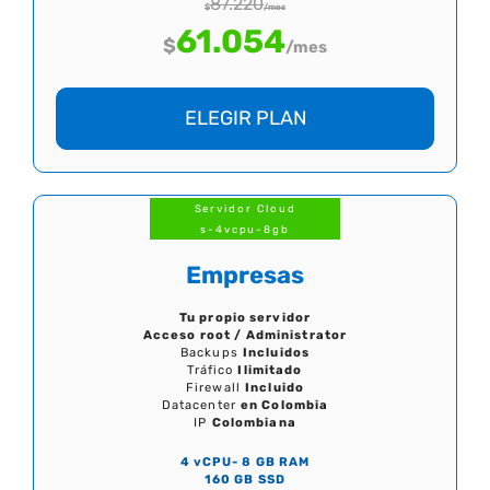
87.220
$
/mes
61.054
$
/mes
ELEGIR PLAN
Servidor Cloud
s-4vcpu-8gb
Empresas
Tu propio servidor
Acceso root / Administrator
Backups
Incluidos
Tráfico
Ilimitado
Firewall
Incluido
Datacenter
en Colombia
IP
Colombiana
4 vCPU- 8 GB RAM
160 GB SSD