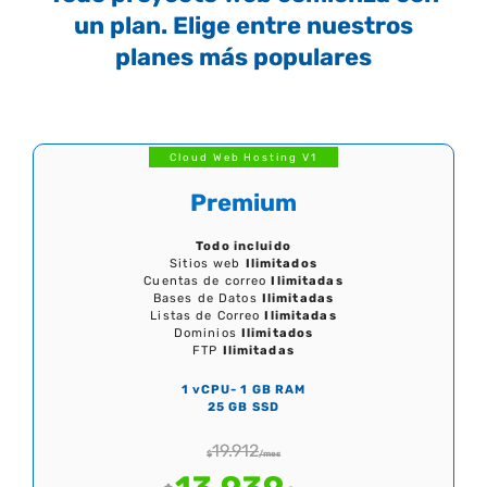
un plan. Elige entre nuestros
planes más populares
Cloud Web Hosting V1
Premium
Todo incluido
Sitios web
Ilimitados
Cuentas de correo
Ilimitadas
Bases de Datos
Ilimitadas
Listas de Correo
Ilimitadas
Dominios
Ilimitados
FTP
Ilimitadas
1 vCPU- 1 GB RAM
25 GB SSD
19.912
$
/mes