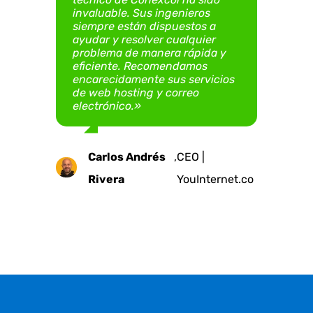
invaluable. Sus ingenieros
sitio web ha sido una
Guzmán Mora
Digital S.A.S.
siempre están dispuestos a
experiencia grata, confiable y
Emilia
Mauricio
,
Presidenta | Fundación
,
Gerente |
ayudar y resolver cualquier
exitosa»
Juan C.
,
Gerente | Argus
problema de manera rápida y
Ruiz
Uribe
Teletón Colombia -
VirtualImpact.digital
eficiente. Recomendamos
Castillo E.
Ingeniería
encarecidamente sus servicios
Teleton.org.co
Edgar
,
Representante Legal
de web hosting y correo
electrónico.»
Andrés
| Fundación Real
Neira
Carlos Andrés
,
CEO |
Rivera
YouInternet.co