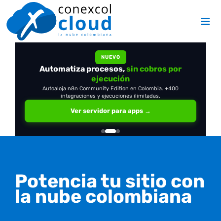
Skip
to
content
NUEVO
Automatiza procesos,
OpenClaw
en tu propio servidor
sin cobros por
ejecución
Autoaloja n8n Community Edition en Colombia. +400
integraciones y ejecuciones ilimitadas.
Ver servidor para apps →
Potencia tu sitio con
la nube colombiana