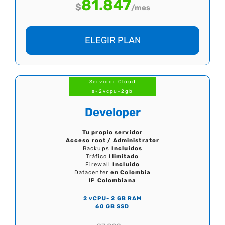
81.847
$
/mes
ELEGIR PLAN
Servidor Cloud
s-2vcpu-2gb
Developer
Tu propio servidor
Acceso root / Administrator
Backups
Incluidos
Tráfico
Ilimitado
Firewall
Incluido
Datacenter
en Colombia
IP
Colombiana
2 vCPU- 2 GB RAM
60 GB SSD