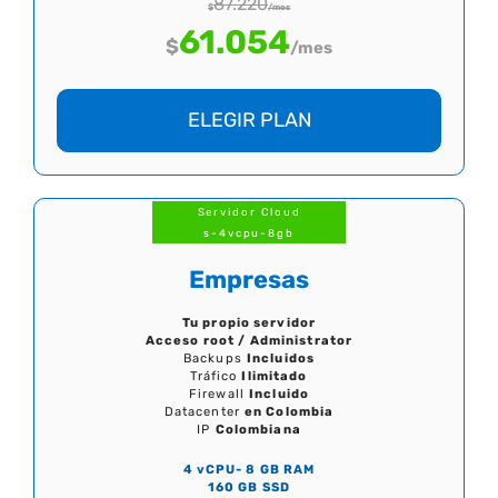
87.220
$
/mes
61.054
$
/mes
ELEGIR PLAN
Servidor Cloud
s-4vcpu-8gb
Empresas
Tu propio servidor
Acceso root / Administrator
Backups
Incluidos
Tráfico
Ilimitado
Firewall
Incluido
Datacenter
en Colombia
IP
Colombiana
4 vCPU- 8 GB RAM
160 GB SSD