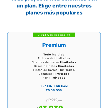
un plan. Elige entre nuestros
planes más populares
Cloud Web Hosting V1
Premium
Todo incluido
Sitios web
Ilimitados
Cuentas de correo
Ilimitadas
Bases de Datos
Ilimitadas
Listas de Correo
Ilimitadas
Dominios
Ilimitados
FTP
Ilimitadas
1 vCPU- 1 GB RAM
25 GB SSD
19.912
$
/mes