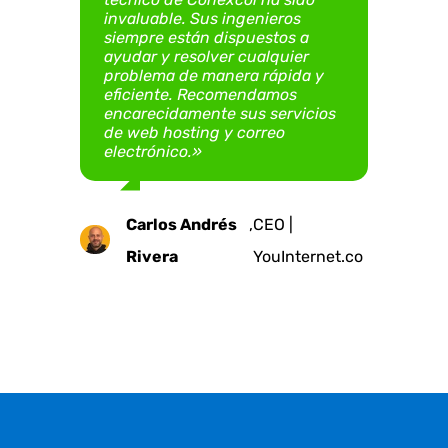
invaluable. Sus ingenieros
sitio web ha sido una
Guzmán Mora
Digital S.A.S.
siempre están dispuestos a
experiencia grata, confiable y
Emilia
Mauricio
,
Presidenta | Fundación
,
Gerente |
ayudar y resolver cualquier
exitosa»
Juan C.
,
Gerente | Argus
problema de manera rápida y
Ruiz
Uribe
Teletón Colombia -
VirtualImpact.digital
eficiente. Recomendamos
Castillo E.
Ingeniería
encarecidamente sus servicios
Teleton.org.co
Edgar
,
Representante Legal
de web hosting y correo
electrónico.»
Andrés
| Fundación Real
Neira
Carlos Andrés
,
CEO |
Rivera
YouInternet.co