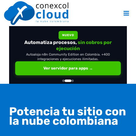
Skip
to
content
NUEVO
Automatiza procesos,
OpenClaw
en tu propio servidor
sin cobros por
ejecución
Autoaloja n8n Community Edition en Colombia. +400
integraciones y ejecuciones ilimitadas.
Ver servidor para apps →
Potencia tu sitio con
la nube colombiana