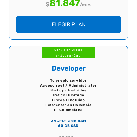
81.847
$
/mes
ELEGIR PLAN
Servidor Cloud
s-2vcpu-2gb
Developer
Tu propio servidor
Acceso root / Administrator
Backups
Incluidos
Tráfico
Ilimitado
Firewall
Incluido
Datacenter
en Colombia
IP
Colombiana
2 vCPU- 2 GB RAM
60 GB SSD