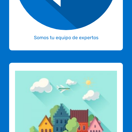
Somos tu equipo de expertos
Por la velocidad, respaldo y
tecnología, somos el mejor
hosting para tu sitio.
Garantizado!
Con la mejor infraestructura de hosting
diseñada especialmente para sitios web