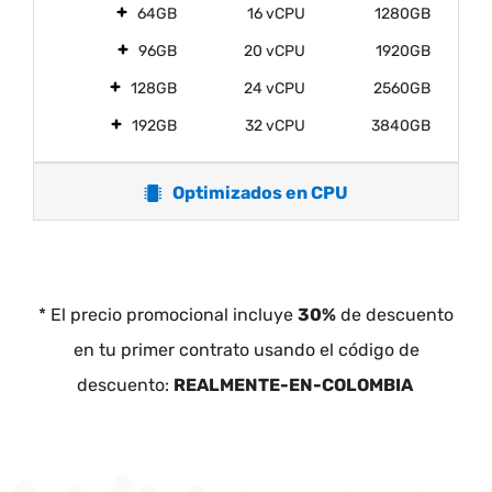
64GB
16 vCPU
1280GB
96GB
20 vCPU
1920GB
128GB
24 vCPU
2560GB
192GB
32 vCPU
3840GB
Optimizados en CPU
* El precio promocional incluye
30%
de descuento
en tu primer contrato usando el código de
descuento:
REALMENTE-EN-COLOMBIA