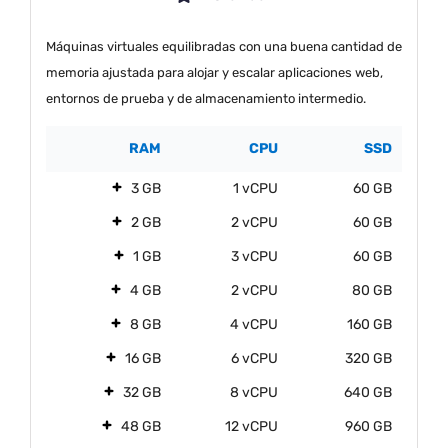
Máquinas virtuales equilibradas con una buena cantidad de
memoria ajustada para alojar y escalar aplicaciones web,
entornos de prueba y de almacenamiento intermedio.
RAM
CPU
SSD
3 GB
1 vCPU
60 GB
2 GB
2 vCPU
60 GB
1 GB
3 vCPU
60 GB
4 GB
2 vCPU
80 GB
8 GB
4 vCPU
160 GB
16 GB
6 vCPU
320 GB
32 GB
8 vCPU
640 GB
48 GB
12 vCPU
960 GB