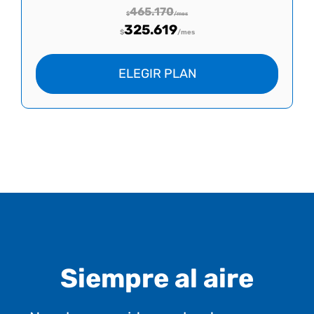
465.170
$
/mes
325.619
$
/mes
ELEGIR PLAN
Siempre al aire