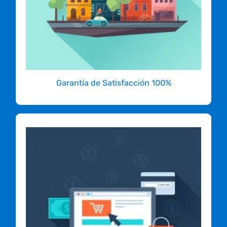
hechos en Colombia, nunca más pensarás en
hospedar en el exterior.
COMIENZA YA!
Garantía de Satisfacción 100%
No sólo ofrecemos el mejor
servicio de hosting, sino el
mejor precio!
Con nuestra garantía de mejor precio, puedes
estar seguro que tu inversión es la mejor. Si
encuentras otro servicio de hosting en