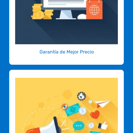
Colombia con las mismas características pero
con menor precio, te cobraremos 10% menos
que el menor precio que encuentres.
COMIENZA YA!
Garantía de Mejor Precio
Vuélvete un Socio Afiliado y
comienza a ganar dinero
Diseñado para ayudarte a generar ingresos a
cambio de referir nuevos clientes. Si diseñas,
eres webmaster o simplemente alguien que