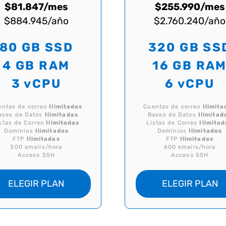
$81.847/mes
$255.990/mes
$884.945/año
$2.760.240/año
80 GB SSD
320 GB SS
4 GB RAM
16 GB RA
3 vCPU
6 vCPU
entas de correo
Ilimitadas
Cuentas de correo
Ilimita
ases de Datos
Ilimitadas
Bases de Datos
Ilimitad
stas de Correo
Ilimitadas
Listas de Correo
Ilimita
Dominios
Ilimitados
Dominios
Ilimitados
FTP
Ilimitadas
FTP
Ilimitadas
300 emails/hora
600 emails/hora
Acceso SSH
Acceso SSH
ELEGIR PLAN
ELEGIR PLAN