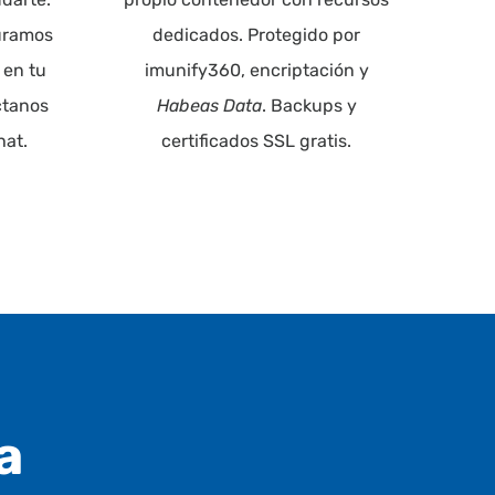
guramos
dedicados. Protegido por
 en tu
imunify360
, encriptación y
ctanos
Habeas Data
. Backups y
hat.
certificados SSL gratis.
a