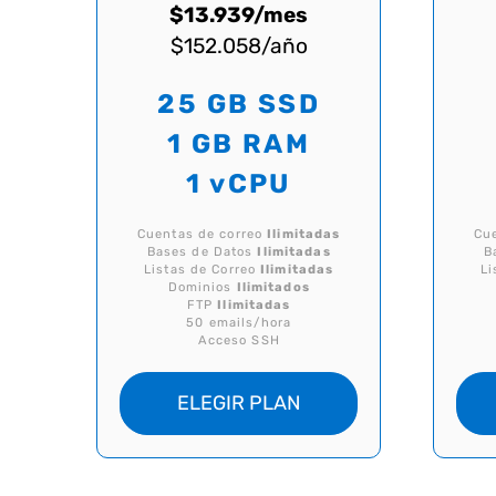
$13.939/mes
$152.058/año
25 GB SSD
1 GB RAM
1 vCPU
Cuentas de correo
Ilimitadas
Cu
Bases de Datos
Ilimitadas
B
Listas de Correo
Ilimitadas
Li
Dominios
Ilimitados
FTP
Ilimitadas
50 emails/hora
Acceso SSH
ELEGIR PLAN