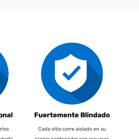
onal
Fuertemente Blindado
rtos
Cada sitio corre aislado en su
darte.
propio contenedor con recursos