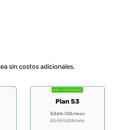
ea sin costos adicionales.
MÁS CAPACIDAD
Plan S3
$364.725/mes
$3.939.028/año