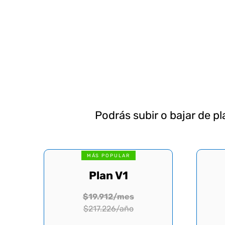
Podrás subir o bajar de p
MÁS POPULAR
Plan V1
$19.912/mes
$217.226/año