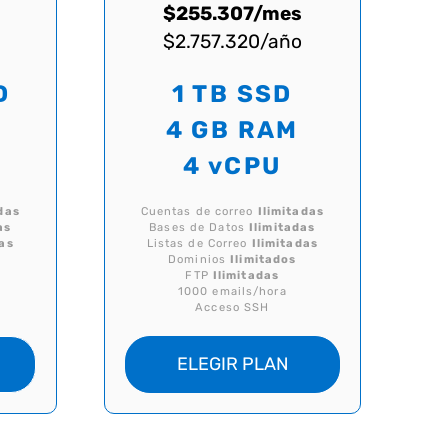
$255.307/mes
$2.757.320/año
D
1 TB SSD
M
4 GB RAM
4 vCPU
das
Cuentas de correo
Ilimitadas
as
Bases de Datos
Ilimitadas
das
Listas de Correo
Ilimitadas
Dominios
Ilimitados
FTP
Ilimitadas
1000 emails/hora
Acceso SSH
ELEGIR PLAN