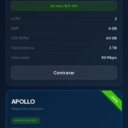
1er mes: $37.692
vCPU
2
RAM
4 GB
SSD NVMe
40 GB
Transferencia
3 TB
Velocidad
50 Mbps
Contratar
-30%
APOLLO
Negocios y equipos
MÁS ELEGIDO