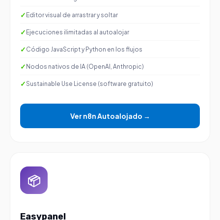
Editor visual de arrastrar y soltar
Ejecuciones ilimitadas al autoalojar
Código JavaScript y Python en los flujos
Nodos nativos de IA (OpenAI, Anthropic)
Sustainable Use License (software gratuito)
Ver n8n Autoalojado →
📦
Easypanel