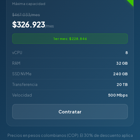
Máxima capacidad
$467.033/mes
$326.923
/mes
1er mes: $228.846
vCPU
8
RAM
32 GB
SSD NVMe
240 GB
Transferencia
20 TB
Velocidad
500 Mbps
Contratar
Precios en pesos colombianos (COP). El 30% de descuento aplica