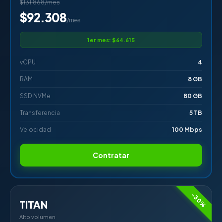
$131.868/mes
$92.308
/mes
1er mes: $64.615
vCPU
4
RAM
8 GB
SSD NVMe
80 GB
Transferencia
5 TB
Velocidad
100 Mbps
Contratar
-30%
TITAN
Alto volumen