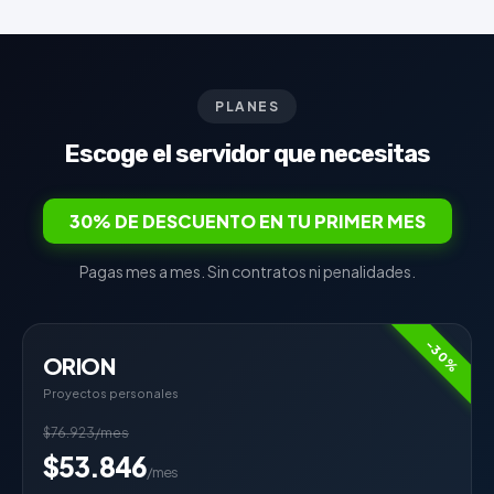
PLANES
Escoge el servidor que necesitas
30% DE DESCUENTO EN TU PRIMER MES
Pagas mes a mes. Sin contratos ni penalidades.
-30%
ORION
Proyectos personales
$76.923/mes
$53.846
/mes