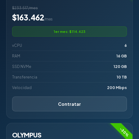
$233.517/mes
$163.462
/mes
1er mes: $114.423
vCPU
6
RAM
16 GB
SSD NVMe
120 GB
Transferencia
10 TB
Velocidad
200 Mbps
Contratar
-30%
OLYMPUS