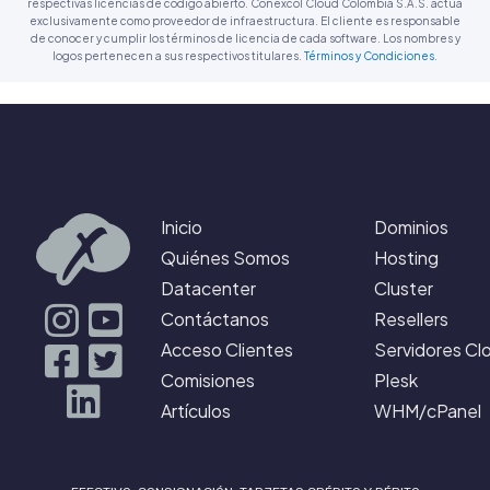
respectivas licencias de código abierto. Conexcol Cloud Colombia S.A.S. actúa
exclusivamente como proveedor de infraestructura. El cliente es responsable
de conocer y cumplir los términos de licencia de cada software. Los nombres y
logos pertenecen a sus respectivos titulares.
Términos y Condiciones
.
Inicio
Dominios
Quiénes Somos
Hosting
Datacenter
Cluster
Contáctanos
Resellers
Acceso Clientes
Servidores Cl
Comisiones
Plesk
Artículos
WHM/cPanel