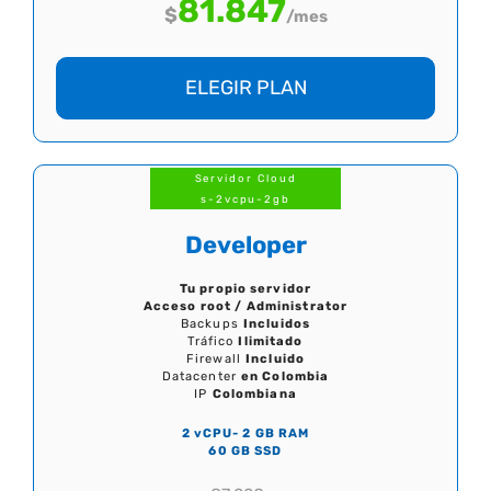
81.847
$
/mes
ELEGIR PLAN
Servidor Cloud
s-2vcpu-2gb
Developer
Tu propio servidor
Acceso root / Administrator
Backups
Incluidos
Tráfico
Ilimitado
Firewall
Incluido
Datacenter
en Colombia
IP
Colombiana
2 vCPU- 2 GB RAM
60 GB SSD