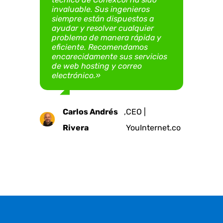
invaluable. Sus ingenieros
sitio web ha sido una
Guzmán Mora
Digital S.A.S.
siempre están dispuestos a
experiencia grata, confiable y
Emilia
Mauricio
,
Presidenta | Fundación
,
Gerente |
ayudar y resolver cualquier
exitosa»
Juan C.
,
Gerente | Argus
problema de manera rápida y
Ruiz
Uribe
Teletón Colombia -
VirtualImpact.digital
eficiente. Recomendamos
Castillo E.
Ingeniería
encarecidamente sus servicios
Teleton.org.co
Edgar
,
Representante Legal
de web hosting y correo
electrónico.»
Andrés
| Fundación Real
Neira
Carlos Andrés
,
CEO |
Rivera
YouInternet.co