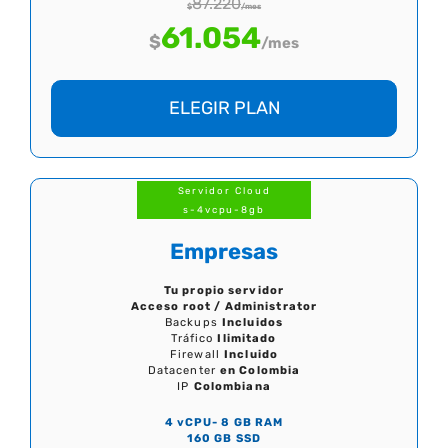
87.220
$
/mes
61.054
$
/mes
ELEGIR PLAN
Servidor Cloud
s-4vcpu-8gb
Empresas
Tu propio servidor
Acceso root / Administrator
Backups
Incluidos
Tráfico
Ilimitado
Firewall
Incluido
Datacenter
en Colombia
IP
Colombiana
4 vCPU- 8 GB RAM
160 GB SSD