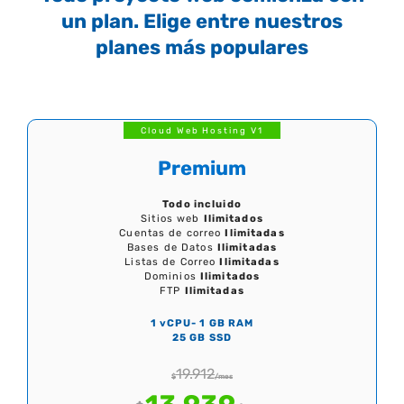
un plan. Elige entre nuestros
planes más populares
Cloud Web Hosting V1
Premium
Todo incluido
Sitios web
Ilimitados
Cuentas de correo
Ilimitadas
Bases de Datos
Ilimitadas
Listas de Correo
Ilimitadas
Dominios
Ilimitados
FTP
Ilimitadas
1 vCPU- 1 GB RAM
25 GB SSD
19.912
$
/mes