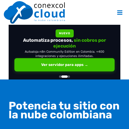
Skip
to
content
NUEVO
Automatiza procesos,
OpenClaw
en tu propio servidor
sin cobros por
ejecución
Autoaloja n8n Community Edition en Colombia. +400
integraciones y ejecuciones ilimitadas.
Ver servidor para apps →
Potencia tu sitio con
la nube colombiana