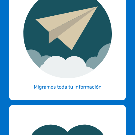
Sitios web, correos,
subdominios, bases de datos,
etc.
No te preocupes por el proceso de migración,
déjalo en nuestras manos. Nos encargamos
de migrar tu sitio, los correos, lo que necesites
a tu hosting con nosotros sin ningún costo
adicional.
Migramos toda tu información
Nos comunicamos
constantemente durante el