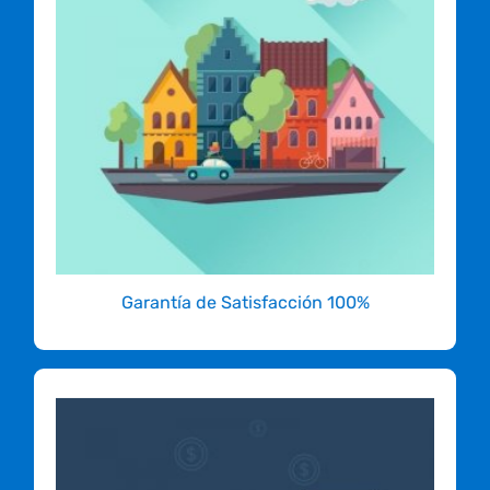
hosting para tu sitio.
Garantizado!
Con la mejor infraestructura de hosting
diseñada especialmente para sitios web
hechos en Colombia, nunca más pensarás en
hospedar en el exterior.
COMIENZA YA!
Garantía de Satisfacción 100%
No sólo ofrecemos el mejor
servicio de hosting, sino el