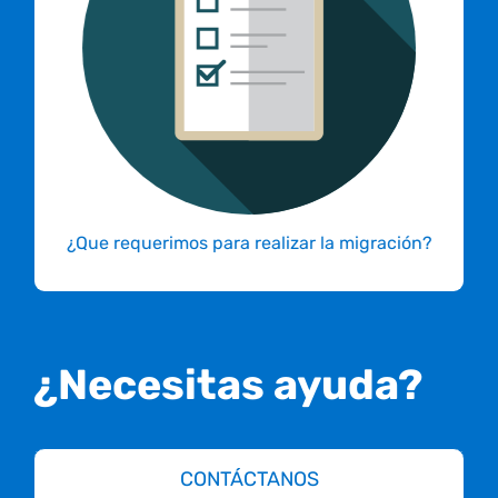
Simplemente necesitamos acceso al hosting
donde se encuentra el sitio, correos, o base
de datos que vamos a migrar y eso es todo, si
por alguna razón necesitamos que nos
respondas alguna pregunta u otro acceso,
por correo te lo haríamos saber de una.
¿Que requerimos para realizar la migración?
¿Necesitas ayuda?
CONTÁCTANOS