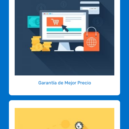
mejor precio!
Con nuestra garantía de mejor precio, puedes
estar seguro que tu inversión es la mejor. Si
encuentras otro servicio de hosting en
Colombia con las mismas características pero
con menor precio, te cobraremos 10% menos
que el menor precio que encuentres.
COMIENZA YA!
Garantía de Mejor Precio
Vuélvete un Socio Afiliado y