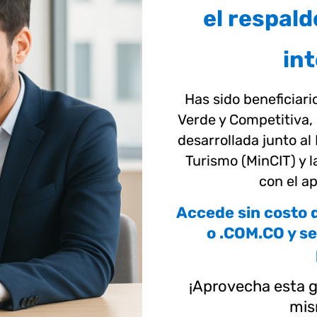
el respald
in
Has sido beneficiari
Verde y Competitiva, 
desarrollada junto al
Turismo (MinCIT) y 
con el ap
Accede sin costo d
o .COM.CO y se
¡Aprovecha esta g
mis