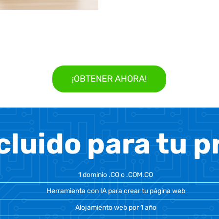
¡OBTENER AHORA!
cluido para tu 
1 dominio .CO o .COM.CO
Herramienta con IA para crear tu página web
Alojamiento web por 1 año