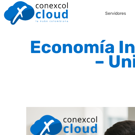
Skip
Servidores
to
content
Economía In
– Un