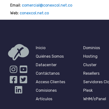
Email:
comercial@conexcol.net.co
Web:
conexcol.net.co
Inicio
Dominios
Quiénes Somos
Hosting
Datacenter
Cluster
Contáctanos
Resellers
Acceso Clientes
Servidores Cl
Comisiones
Plesk
Artículos
WHM/cPanel