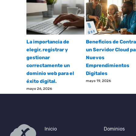
La importancia de
Beneficios de Contra
elegir, registrar y
un Servidor Cloud pa
gestionar
Nuevos
correctamente un
Emprendimientos
dominio web para el
Digitales
éxito digital.
mayo 19, 2026
mayo 26, 2026
Inicio
Dominios