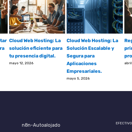
tar
Cloud Web Hosting: La
Cloud Web Hosting: La
Reg
ra
solución eficiente para
Solución Escalable y
pri
tu presencia digital.
Segura para
pro
Aplicaciones
mayo 12, 2026
abri
Empresariales.
mayo 5, 2026
EFECTIVO
n8n-Autoalojado