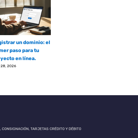
istrar un dominio: el
mer paso para tu
yecto en línea.
l 28, 2026
, CONSIGNACIÓN, TARJETAS CRÉDITO Y DÉBITO