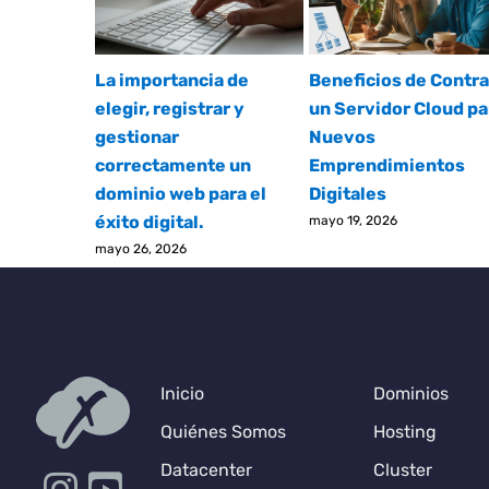
La importancia de
Beneficios de Contra
elegir, registrar y
un Servidor Cloud pa
gestionar
Nuevos
correctamente un
Emprendimientos
dominio web para el
Digitales
éxito digital.
mayo 19, 2026
mayo 26, 2026
Inicio
Dominios
Quiénes Somos
Hosting
Datacenter
Cluster