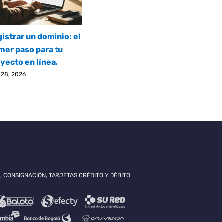
istrar un dominio: el
mer paso para tu
yecto en línea.
l 28, 2026
, CONSIGNACIÓN, TARJETAS CRÉDITO Y DÉBITO