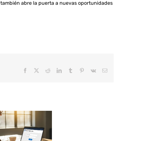
e también abre la puerta a nuevas oportunidades
Facebook
X
Reddit
LinkedIn
Tumblr
Pinterest
Vk
Correo
electrónico