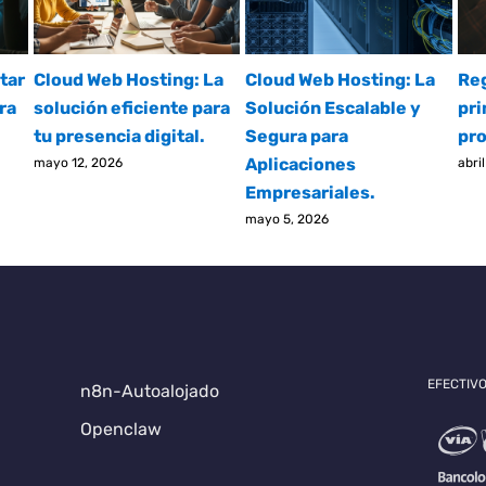
tar
Cloud Web Hosting: La
Cloud Web Hosting: La
Reg
ra
solución eficiente para
Solución Escalable y
pri
tu presencia digital.
Segura para
pro
Aplicaciones
mayo 12, 2026
abri
Empresariales.
mayo 5, 2026
EFECTIVO
n8n-Autoalojado
Openclaw