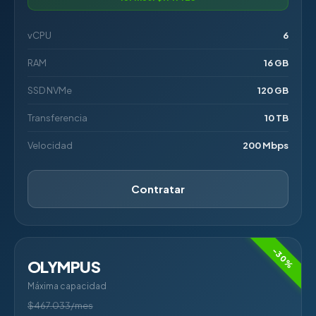
vCPU
6
RAM
16 GB
SSD NVMe
120 GB
Transferencia
10 TB
Velocidad
200 Mbps
Contratar
-30%
OLYMPUS
Máxima capacidad
$467.033/mes