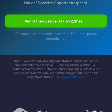
Más de 15 canales. Soporte en español.
Ver planes desde $37.692/mes →
Garantía de satisfacción · Mes a mes · Factura en pesos
colombianos
OpenClaw es software de código abierto desarrollado por terceros
independientes bajo licencia MIT. Conexcol Cloud Colombia S.A.S.
actúa como proveedor de infraestructura y no otorga ni comercializa
licencias de dicho software. Los nombres y logos pertenecen a sus
respectivos titulares.
Términos y Condiciones
.
Inicio
Dominios