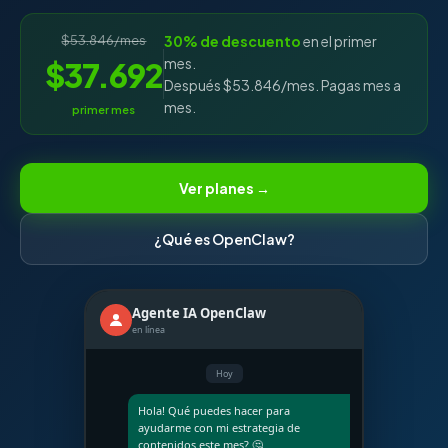
$53.846/mes
30% de descuento
en el primer
mes.
$37.692
Después $53.846/mes. Pagas mes a
mes.
primer mes
Ver planes →
¿Qué es OpenClaw?
Agente IA OpenClaw
en línea
Hoy
Hola! Qué puedes hacer para
ayudarme con mi estrategia de
contenidos este mes? 🤔