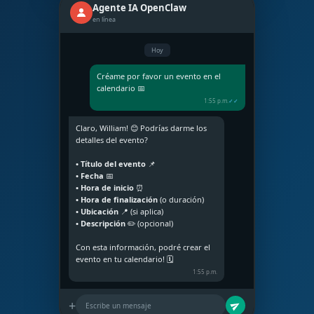
Agente IA OpenClaw
en línea
Hoy
Créame por favor un evento en el
calendario 📅
1:55 p.m.
✓✓
Claro, William! 😊 Podrías darme los
detalles del evento?
• Título del evento
📌
• Fecha
📅
• Hora de inicio
⏰
• Hora de finalización
(o duración)
• Ubicación
📍 (si aplica)
• Descripción
✏️ (opcional)
Con esta información, podré crear el
evento en tu calendario! 🗓️
1:55 p.m.
+
Escribe un mensaje