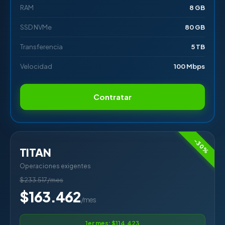
RAM
8 GB
SSD NVMe
80 GB
Transferencia
5 TB
Velocidad
100 Mbps
Contratar
-30%
TITAN
Operaciones exigentes
$233.517/mes
$163.462
/mes
1er mes: $114.423