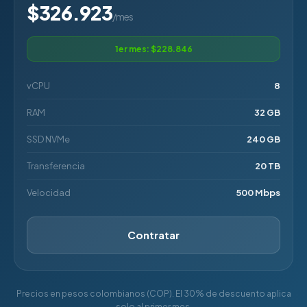
$326.923
/mes
1er mes: $228.846
vCPU
8
RAM
32 GB
SSD NVMe
240 GB
Transferencia
20 TB
Velocidad
500 Mbps
Contratar
Precios en pesos colombianos (COP). El 30% de descuento aplica
solo al primer mes.