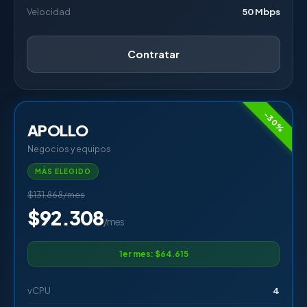
Velocidad
50 Mbps
Contratar
-30%
APOLLO
Negocios y equipos
MÁS ELEGIDO
$131.868/mes
$92.308
/mes
1er mes: $64.615
vCPU
4