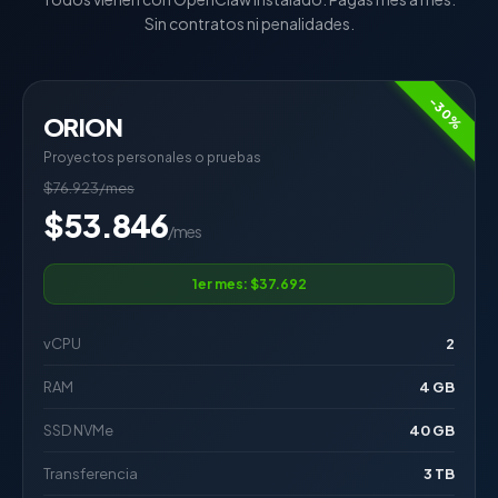
Sin contratos ni penalidades.
-30%
ORION
Proyectos personales o pruebas
$76.923/mes
$53.846
/mes
1er mes: $37.692
vCPU
2
RAM
4 GB
SSD NVMe
40 GB
Transferencia
3 TB