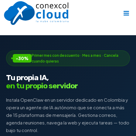
Skip
to
content
Primer mes con descuento · Mes a mes · Cancela
-30%
cuando quieras
Tu propia IA,
en tu propio servidor
Instala OpenClaw en un servidor dedicado en Colombia y
opera un agente de IA autónomo que se conecta a más
de 15 plataformas de mensajería. Gestiona correos,
agenda reuniones, navega la web y ejecuta tareas — todo
bajo tu control.