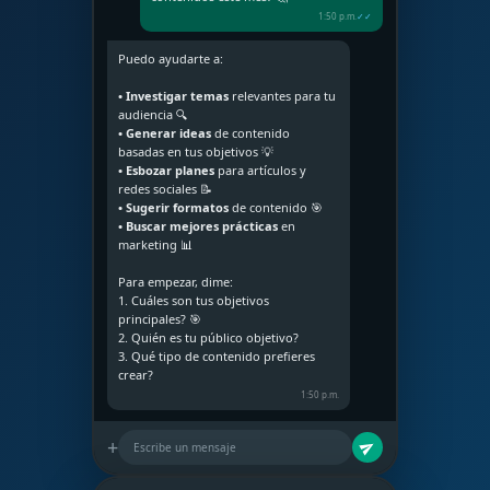
1:50 p.m.
✓✓
Puedo ayudarte a:
• Investigar temas
relevantes para tu
audiencia 🔍
• Generar ideas
de contenido
basadas en tus objetivos 💡
• Esbozar planes
para artículos y
redes sociales 📝
• Sugerir formatos
de contenido 🎯
• Buscar mejores prácticas
en
marketing 📊
Para empezar, dime:
1. Cuáles son tus objetivos
principales? 🎯
2. Quién es tu público objetivo?
3. Qué tipo de contenido prefieres
crear?
1:50 p.m.
+
Escribe un mensaje