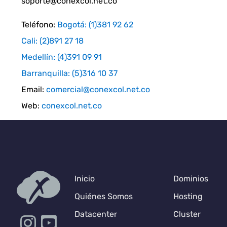
soporte@conexcol.net.co
Teléfono:
Bogotá: (1)381 92 62
Cali: (2)891 27 18
Medellín: (4)391 09 91
Barranquilla: (5)316 10 37
Email:
comercial@conexcol.net.co
Web:
conexcol.net.co
Inicio
Dominios
Quiénes Somos
Hosting
Datacenter
Cluster