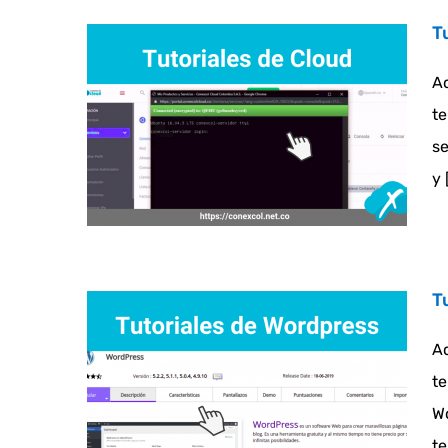
T
Aq
t
se
y [
T
Aq
te
W
te