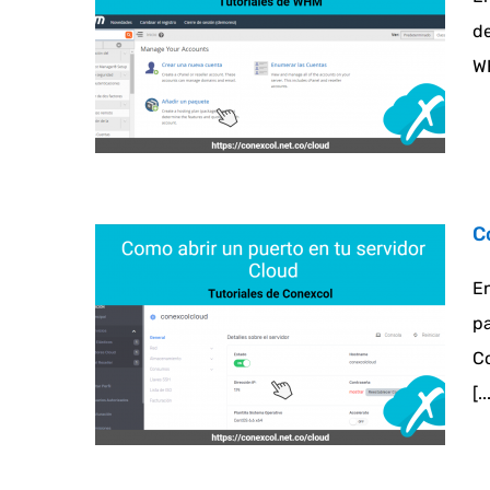
de
WH
C
En
pa
Co
[..