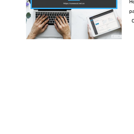
Ho
pa
Q