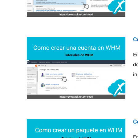
C
En
de
in
C
En