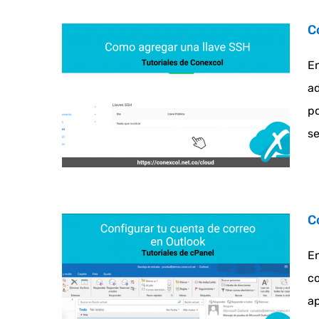
C
En
ad
po
se
C
En
co
ap