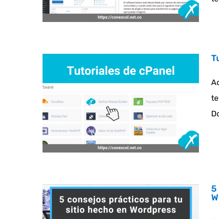
T
Aq
t
Do
5
W