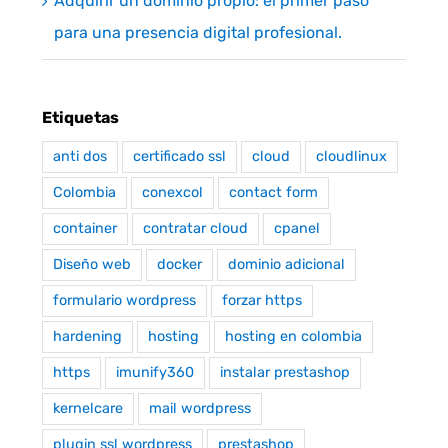
Adquirir un dominio propio: el primer paso
para una presencia digital profesional.
Etiquetas
anti dos
certificado ssl
cloud
cloudlinux
Colombia
conexcol
contact form
container
contratar cloud
cpanel
Diseño web
docker
dominio adicional
formulario wordpress
forzar https
hardening
hosting
hosting en colombia
https
imunify360
instalar prestashop
kernelcare
mail wordpress
plugin ssl wordpress
prestashop