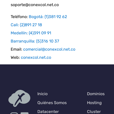
soporte@conexcol.net.co
Teléfono:
Bogotá: (1)381 92 62
Cali: (2)891 27 18
Medellín: (4)391 09 91
Barranquilla: (5)316 10 37
Email:
comercial@conexcol.net.co
Web:
conexcol.net.co
Inicio
Dominios
Quiénes Somos
Hosting
Datacenter
Cluster