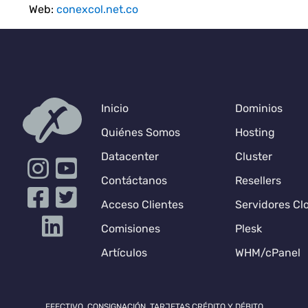
Web:
conexcol.net.co
Inicio
Dominios
Quiénes Somos
Hosting
Datacenter
Cluster
Contáctanos
Resellers
Acceso Clientes
Servidores Cl
Comisiones
Plesk
Artículos
WHM/cPanel
EFECTIVO, CONSIGNACIÓN, TARJETAS CRÉDITO Y DÉBITO