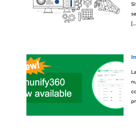
Si
se
[..
I
La
nu
co
pr