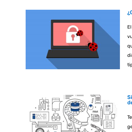
¿
El
vu
qu
di
ti
S
d
Te
ge