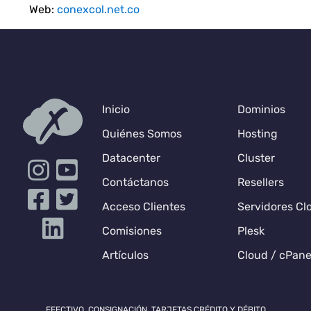
Web:
conexcol.net.co
Inicio
Dominios
Quiénes Somos
Hosting
Datacenter
Cluster
Contáctanos
Resellers
Acceso Clientes
Servidores Cl
Comisiones
Plesk
Artículos
Cloud / cPane
EFECTIVO, CONSIGNACIÓN, TARJETAS CRÉDITO Y DÉBITO