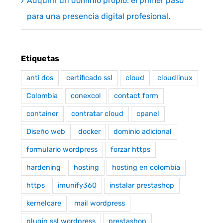
Adquirir un dominio propio: el primer paso
para una presencia digital profesional.
Etiquetas
anti dos
certificado ssl
cloud
cloudlinux
Colombia
conexcol
contact form
container
contratar cloud
cpanel
Diseño web
docker
dominio adicional
formulario wordpress
forzar https
hardening
hosting
hosting en colombia
https
imunify360
instalar prestashop
kernelcare
mail wordpress
plugin ssl wordpress
prestashop