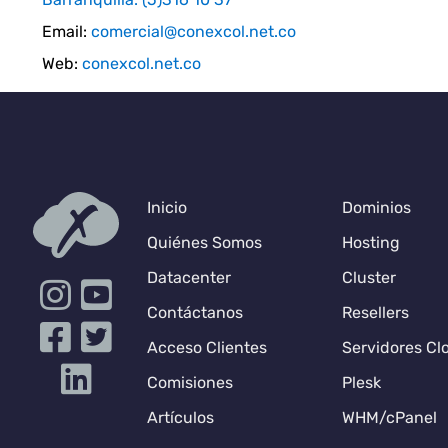
Email:
comercial@conexcol.net.co
Web:
conexcol.net.co
Inicio
Dominios
Quiénes Somos
Hosting
Datacenter
Cluster
Contáctanos
Resellers
Acceso Clientes
Servidores Cl
Comisiones
Plesk
Artículos
WHM/cPanel