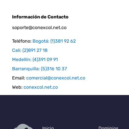
Información de Contacto
soporte@conexcol.net.co
Teléfono:
Bogotá: (1)381 92 62
Cali: (2)891 27 18
Medellín: (4)391 09 91
Barranquilla: (5)316 10 37
Email:
comercial@conexcol.net.co
Web:
conexcol.net.co
Inicio
Dominios