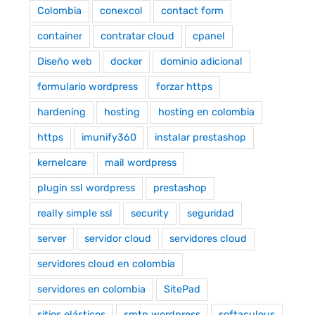
Colombia
conexcol
contact form
container
contratar cloud
cpanel
Diseño web
docker
dominio adicional
formulario wordpress
forzar https
hardening
hosting
hosting en colombia
https
imunify360
instalar prestashop
kernelcare
mail wordpress
plugin ssl wordpress
prestashop
really simple ssl
security
seguridad
server
servidor cloud
servidores cloud
servidores cloud en colombia
servidores en colombia
SitePad
sitios elásticos
smtp wordpress
softaculous