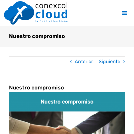
Skip
to
content
Nuestro compromiso
Anterior
Siguiente
Nuestro compromiso