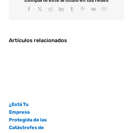
Comparte este artículo en tus redes
Facebook
X
Reddit
LinkedIn
Tumblr
Pinterest
Vk
Correo
electrónico
Artículos relacionados
¿Está Tu
Empresa
Protegida de las
Catástrofes de