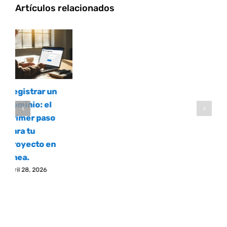
Artículos relacionados
gistrar un
inio: el
imer paso
a tu
oyecto en
ea.
l 28, 2026