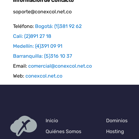
Información de Contacto
soporte@conexcol.net.co
Teléfono:
Bogotá: (1)381 92 62
Cali: (2)891 27 18
Medellín: (4)391 09 91
Barranquilla: (5)316 10 37
Email:
comercial@conexcol.net.co
Web:
conexcol.net.co
Inicio
Dominios
Quiénes Somos
Hosting