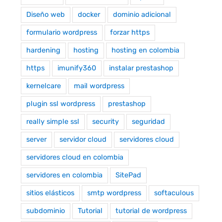
Diseño web
docker
dominio adicional
formulario wordpress
forzar https
hardening
hosting
hosting en colombia
https
imunify360
instalar prestashop
kernelcare
mail wordpress
plugin ssl wordpress
prestashop
really simple ssl
security
seguridad
server
servidor cloud
servidores cloud
servidores cloud en colombia
servidores en colombia
SitePad
sitios elásticos
smtp wordpress
softaculous
subdominio
Tutorial
tutorial de wordpress