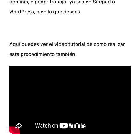
dominio, y poder trabajar ya sea en Sitepad o
WordPress, o en lo que desees.
Aquí puedes ver el video tutorial de como realizar
este procedimiento también: