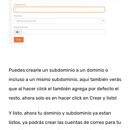
Puedes crearle un subdominio a un dominio o
incluso a un mismo subdominio, aqui también verás
que al hacer click el también agrega por defecto el
resto, ahora solo es en hacer click en Crear y listo!
Y listo, ahora tu dominio y subdominio ya estan
listos, ya podrás crear las cuentas de correo para tu